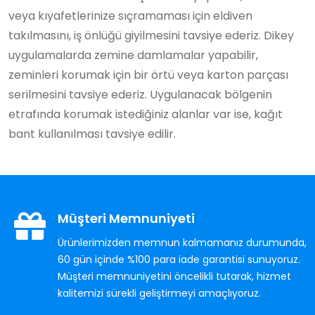
veya kıyafetlerinize sıçramaması için eldiven
takılmasını, iş önlüğü giyilmesini tavsiye ederiz. Dikey
uygulamalarda zemine damlamalar yapabilir,
zeminleri korumak için bir örtü veya karton parçası
serilmesini tavsiye ederiz. Uygulanacak bölgenin
etrafında korumak istediğiniz alanlar var ise, kağıt
bant kullanılması tavsiye edilir.
Müşteri Memnuniyeti
Ürünlerimizden memnun kalmamanız durumunda,
60 gün içinde %100 para iade garantisi sunuyoruz.
Müşteri memnuniyetini öncelikli tutarak, hizmet
kalitemizi sürekli geliştirmeyi amaçlıyoruz.