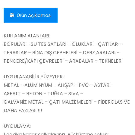
Ürün Açıklaması
KULLANIM ALANLARI:
BORULAR – SU TESİSATLARI – OLUKLAR – ÇATILAR –
TERASLAR – BİNA DIŞ CEPHELERİ – DERZ ARALARI –
PENCERE/KAPI ÇEVRELERİ – ARABALAR – TEKNELER
UYGULANABİLİR YÜZEYLER:
METAL – ALUMİNYUM – AHŞAP – PVC – ASTAR –
ASFALT – BETON – TUĞLA – SIVA –
GALVANİZ METAL – ÇATI MALZEMELERİ – FİBERGLAS VE
DAHA FAZLASI !!!
UYGULAMA:
1 dakika kadar çalkalayınız. Püskürtme şeklini